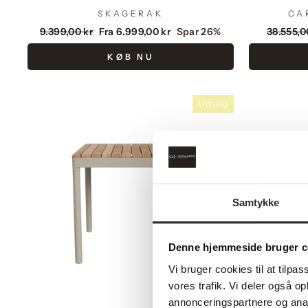
SKAGERAK
CA
Vejlendende
Udsalgspris
Vejlend
9.399,00 kr
Fra 6.999,00 kr
Spar 26%
38.555,0
pris
pris
KØB NU
Udsalg
Samtykke
Denne hjemmeside bruger c
Vi bruger cookies til at tilpas
vores trafik. Vi deler også 
annonceringspartnere og anal