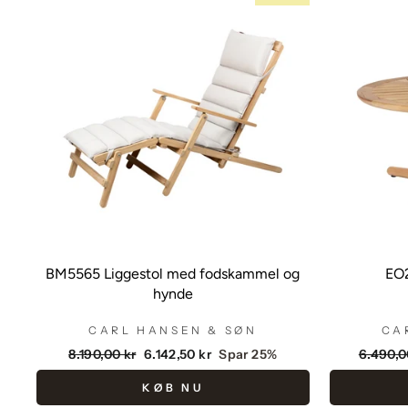
BM5565 Liggestol med fodskammel og
EO
hynde
CARL HANSEN & SØN
CA
Vejlendende
Udsalgspris
Vejlen
8.190,00 kr
6.142,50 kr
Spar 25%
6.490,0
pris
pris
KØB NU