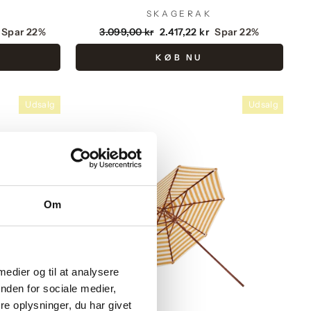
SKAGERAK
Vejlendende
Udsalgspris
Spar 22%
3.099,00 kr
2.417,22 kr
Spar 22%
pris
KØB NU
Udsalg
Udsalg
Om
 medier og til at analysere
nden for sociale medier,
e oplysninger, du har givet