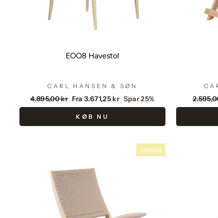
EOO8 Havestol
CARL HANSEN & SØN
CA
Vejlendende
Udsalgspris
Vejlen
4.895,00 kr
Fra 3.671,25 kr
Spar 25%
2.595,0
pris
pris
KØB NU
Udsalg