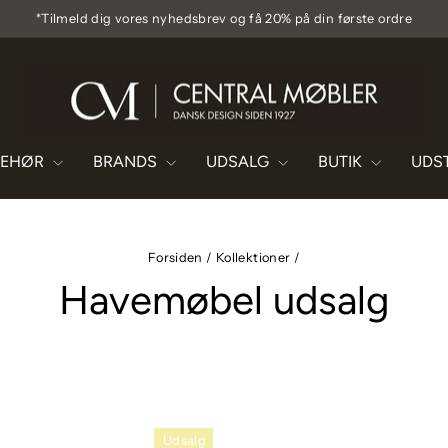
te ordre
Pause
diasshow
BEHØR
BRANDS
UDSALG
BUTIK
UDS
Forsiden
/
Kollektioner
/
Havemøbel udsalg
Udsalg