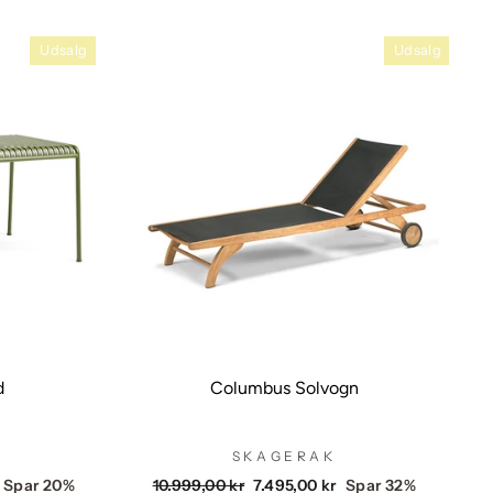
Udsalg
Udsalg
d
Columbus Solvogn
SKAGERAK
Vejlendende
Udsalgspris
Spar 20%
10.999,00 kr
7.495,00 kr
Spar 32%