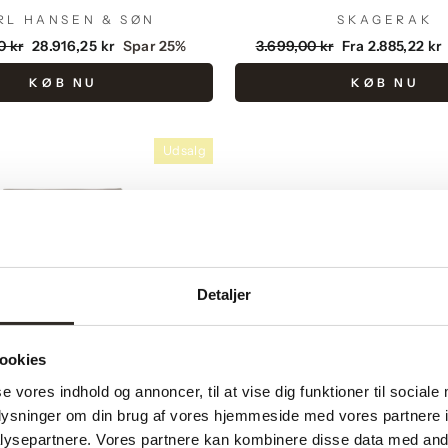
RL HANSEN & SØN
SKAGERAK
ende
Udsalgspris
Vejlendende
Udsalgspris
0 kr
28.916,25 kr
Spar 25%
3.699,00 kr
Fra 2.885,22 kr
pris
KØB NU
KØB NU
Udsalg
Detaljer
ookies
se vores indhold og annoncer, til at vise dig funktioner til sociale
oplysninger om din brug af vores hjemmeside med vores partnere i
ysepartnere. Vores partnere kan kombinere disse data med andr