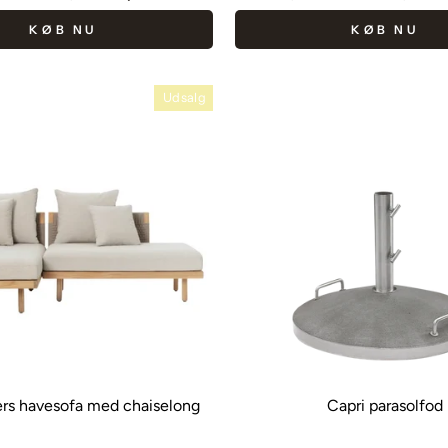
pris
KØB NU
KØB NU
Udsalg
rs havesofa med chaiselong
Capri parasolfod