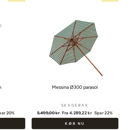
m
Messina Ø300 parasol
SKAGERAK
Vejlendende
Udsalgspris
par 20%
5.499,00 kr
Fra 4.289,22 kr
Spar 22%
pris
KØB NU