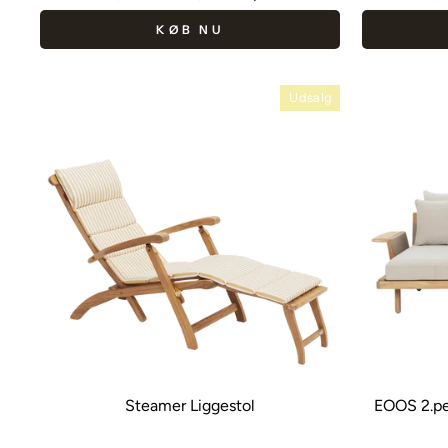
pris
pris
KØB NU
Udsalg
Steamer Liggestol
EOOS 2.pe