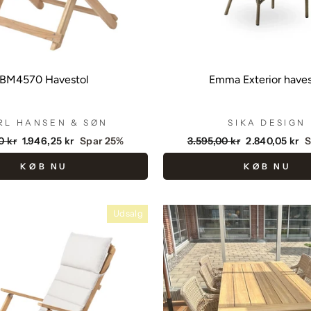
BM4570 Havestol
Emma Exterior haves
RL HANSEN & SØN
SIKA DESIGN
dende
Udsalgspris
Vejlendende
Udsalgspris
0 kr
1.946,25 kr
Spar 25%
3.595,00 kr
2.840,05 kr
S
pris
KØB NU
KØB NU
Udsalg