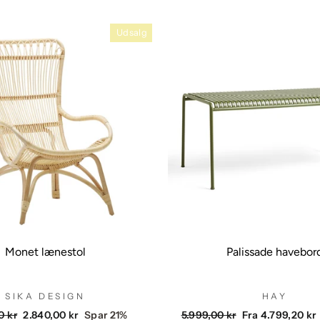
Udsalg
Monet lænestol
Palissade havebor
SIKA DESIGN
HAY
dende
Udsalgspris
Vejlendende
Udsalgspris
0 kr
2.840,00 kr
Spar 21%
5.999,00 kr
Fra 4.799,20 kr