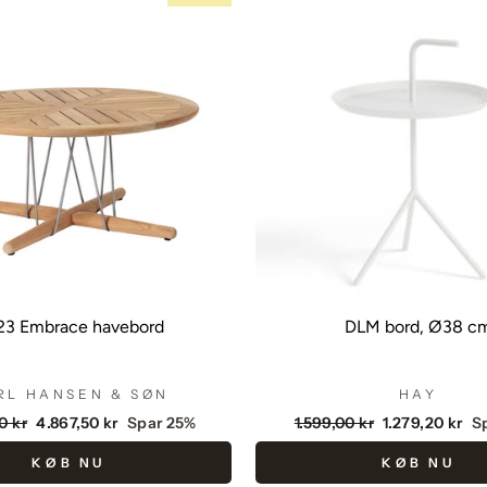
23 Embrace havebord
DLM bord, Ø38 c
RL HANSEN & SØN
HAY
dende
Udsalgspris
Vejlendende
Udsalgspris
0 kr
4.867,50 kr
Spar 25%
1.599,00 kr
1.279,20 kr
S
pris
KØB NU
KØB NU