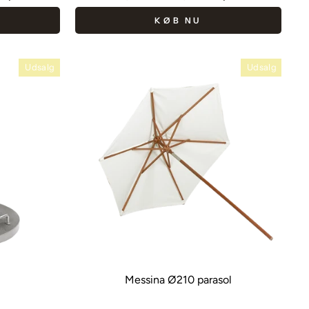
pris
KØB NU
Udsalg
Udsalg
Messina Ø210 parasol