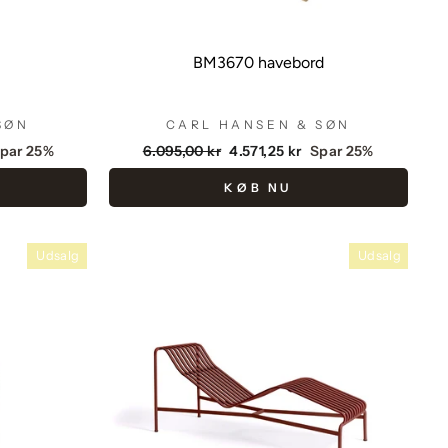
BM3670 havebord
SØN
CARL HANSEN & SØN
Vejlendende
Udsalgspris
par 25%
6.095,00 kr
4.571,25 kr
Spar 25%
pris
KØB NU
Udsalg
Udsalg