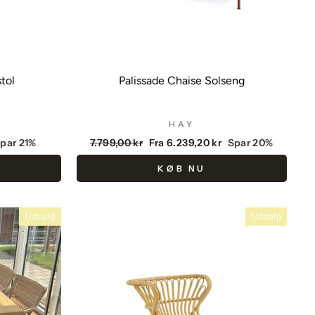
tol
Palissade Chaise Solseng
HAY
Vejlendende
Udsalgspris
par 21%
7.799,00 kr
Fra 6.239,20 kr
Spar 20%
pris
KØB NU
Udsalg
Udsalg