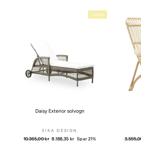
Udsalg
Daisy Exterior solvogn
SIKA DESIGN
Vejlendende
Udsalgspris
Vejlen
10.365,00 kr
8.188,35 kr
Spar 21%
3.595,0