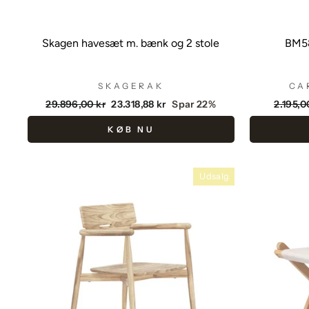
Skagen havesæt m. bænk og 2 stole
BM58
SKAGERAK
CA
Vejlendende
Udsalgspris
Vejlen
29.896,00 kr
23.318,88 kr
Spar 22%
2.195,0
pris
pris
KØB NU
Udsalg