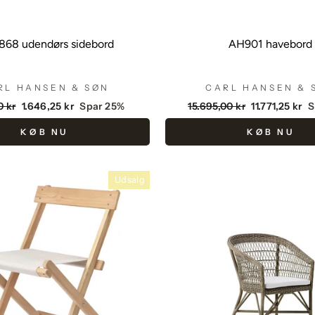
68 udendørs sidebord
AH901 havebord
RL HANSEN & SØN
CARL HANSEN & 
dende
Udsalgspris
Vejlendende
Udsalgspris
0 kr
1.646,25 kr
Spar 25%
15.695,00 kr
11.771,25 kr
S
pris
KØB NU
KØB NU
Udsalg