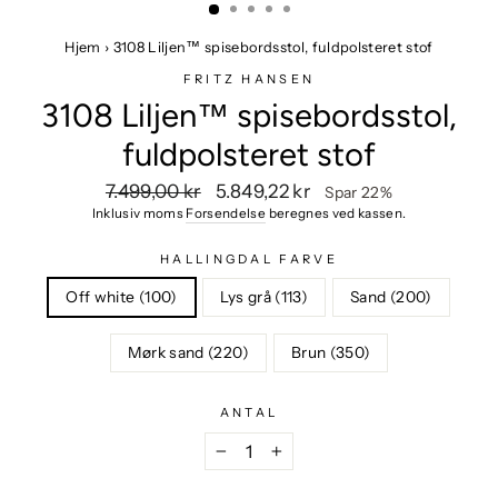
Hjem
›
3108 Liljen™ spisebordsstol, fuldpolsteret stof
FRITZ HANSEN
3108 Liljen™ spisebordsstol,
fuldpolsteret stof
Vejlendende
Udsalgspris
7.499,00 kr
5.849,22 kr
Spar 22%
pris
Inklusiv moms
Forsendelse
beregnes ved kassen.
HALLINGDAL FARVE
Off white (100)
Lys grå (113)
Sand (200)
Mørk sand (220)
Brun (350)
ANTAL
−
+