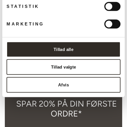
STATISTIK
3108 Liljen™
MARKETING
spisebordsstol,
fuldpolsteret stof
FRITZ HANSEN
Tillad alle
Vejlendende
Udsalgspris
7.499,00 kr
5.849,22 kr
pris
Spar 22%
KØB NU
Tillad valgte
Afvis
SPAR 20% PÅ DIN FØRSTE
ORDRE*