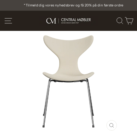
Gå
*Tilmeld dig vores nyhedsbrev og få 20% på din første ordre
til
Pause
indhold
diasshow
SIDE NAVIGATION
SØG
I
LUK