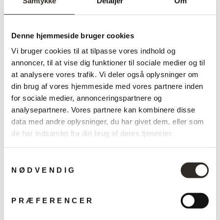
Samtykke
Detaljer
Om
Bredde:
54 cm
Dybde:
49 cm
Denne hjemmeside bruger cookies
Sædehøjde:
46 cm
Vi bruger cookies til at tilpasse vores indhold og
Stel:
Forkromet blank stål
annoncer, til at vise dig funktioner til sociale medier og til
at analysere vores trafik. Vi deler også oplysninger om
Stoftype:
Hallingdal
din brug af vores hjemmeside med vores partnere inden
for sociale medier, annonceringspartnere og
analysepartnere. Vores partnere kan kombinere disse
data med andre oplysninger, du har givet dem, eller som
de har indsamlet fra din brug af deres tjenester.
Måske du også kan lide?
Samtykkevalg
NØDVENDIG
Udsalg
PRÆFERENCER