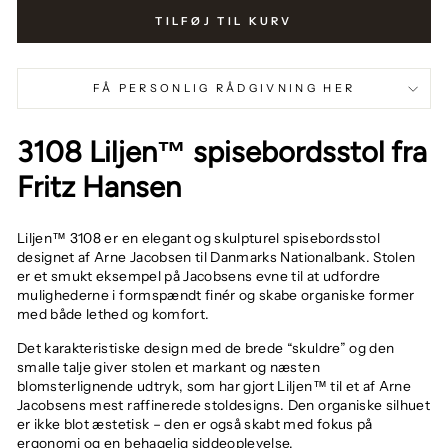
TILFØJ TIL KURV
FÅ PERSONLIG RÅDGIVNING HER
3108 Liljen™ spisebordsstol fra
Fritz Hansen
Liljen™ 3108 er en elegant og skulpturel spisebordsstol
designet af
Arne Jacobsen
til Danmarks Nationalbank. Stolen
er et smukt eksempel på Jacobsens evne til at udfordre
mulighederne i formspændt finér og skabe organiske former
med både lethed og komfort.
Det karakteristiske design med de brede “skuldre” og den
smalle talje giver stolen et markant og næsten
blomsterlignende udtryk, som har gjort Liljen™ til et af Arne
Jacobsens mest raffinerede stoldesigns. Den organiske silhuet
er ikke blot æstetisk – den er også skabt med fokus på
ergonomi og en behagelig siddeoplevelse.