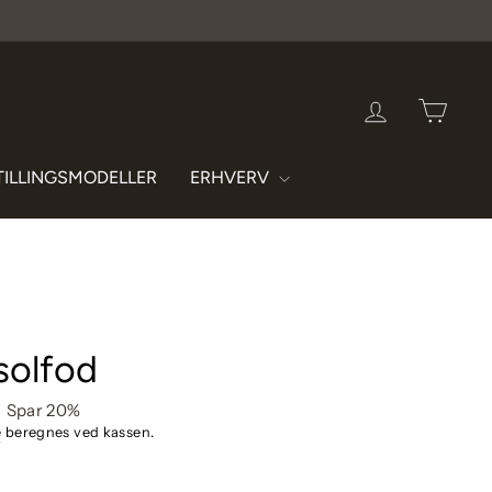
LOG IND
INDK
TILLINGSMODELLER
ERHVERV
solfod
s
Spar 20%
e
beregnes ved kassen.