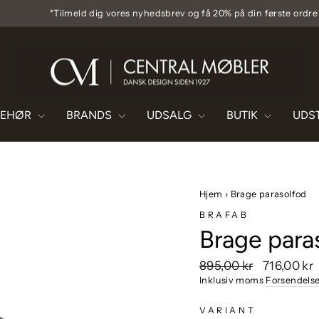
*Tilmeld dig vores nyhedsbrev og få 20% på din første ordre
Pause
diasshow
BEHØR
BRANDS
UDSALG
BUTIK
UDS
Hjem
›
Brage parasolfod
BRAFAB
Brage para
Vejlendende
Udsalgspri
895,00 kr
716,00 kr
pris
Inklusiv moms
Forsendels
VARIANT