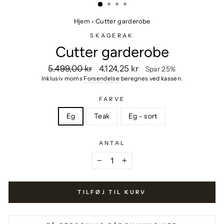
Hjem
›
Cutter garderobe
SKAGERAK
Cutter garderobe
Vejlendende
Udsalgspris
5.499,00 kr
4.124,25 kr
Spar 25%
pris
Inklusiv moms
Forsendelse
beregnes ved kassen.
FARVE
Eg
Teak
Eg - sort
ANTAL
−
+
TILFØJ TIL KURV