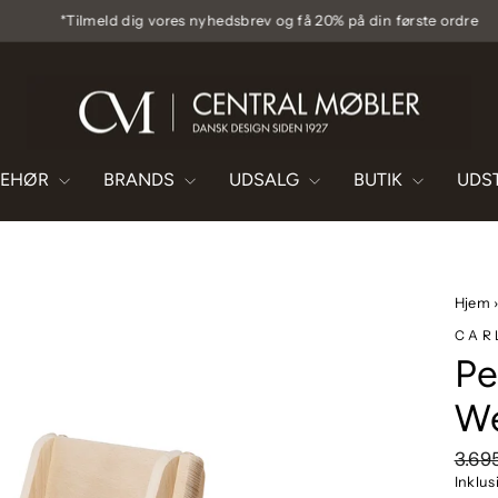
*Tilmeld dig vores nyhedsbrev og få 20% på din første ordre
Pause
diasshow
BEHØR
BRANDS
UDSALG
BUTIK
UDS
Hjem
CAR
Pe
We
Vejl
3.69
pris
Inklu