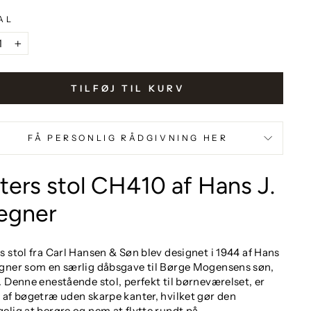
AL
+
TILFØJ TIL KURV
FÅ PERSONLIG RÅDGIVNING HER
ters stol CH410 af Hans J.
egner
s stol fra Carl Hansen & Søn blev designet i 1944 af Hans
gner som en særlig dåbsgave til Børge Mogensens søn,
. Denne enestående stol, perfekt til børneværelset, er
 af bøgetræ uden skarpe kanter, hvilket gør den
elig at berøre og nem at flytte rundt på.