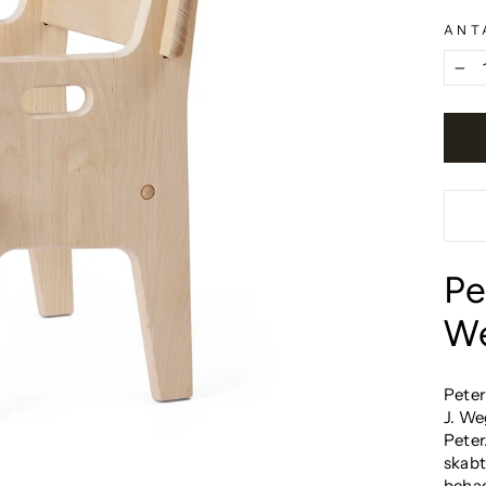
ANT
−
Pe
W
Peter
J. We
Peter
skabt
behag