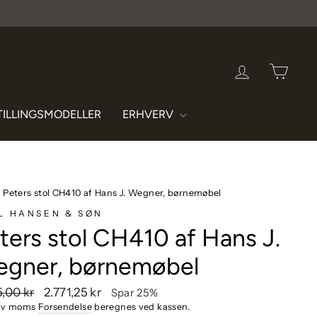
LOG IND
INDK
TILLINGSMODELLER
ERHVERV
›
Peters stol CH410 af Hans J. Wegner, børnemøbel
L HANSEN & SØN
ters stol CH410 af Hans J.
gner, børnemøbel
endende
Udsalgspris
5,00 kr
2.771,25 kr
Spar 25%
siv moms
Forsendelse
beregnes ved kassen.