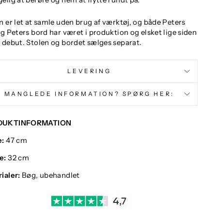
n er let at samle uden brug af værktøj, og både Peters
og Peters bord har været i produktion og elsket lige siden
 debut. Stolen og bordet sælges separat.
LEVERING
MANGLEDE INFORMATION? SPØRG HER:
DUKTINFORMATION
e:
47 cm
e:
32 cm
ialer:
Bøg, ubehandlet