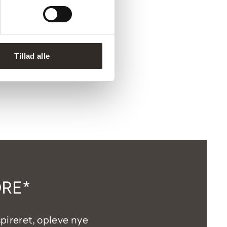
Tillad alle
DRE*
spireret, opleve nye