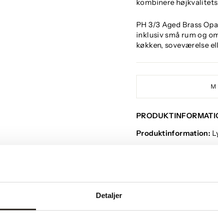
kombinere højkvalitet
PH 3/3 Aged Brass Opal
inklusiv små rum og omr
køkken, soveværelse ell
M
PRODUKTINFORMATI
Produktinformation:
L
Farve:
Aged brass/opal
Designer:
Poul Hennin
Højde:
30,7 cm
Detaljer
Diameter:
28,5 cm