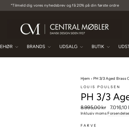
*Tilmeld dig vores nyhedsbrev og få 20% på din første ordre
Pause
diasshow
BEHØR
BRANDS
UDSALG
BUTIK
UDS
Hjem
›
PH 3/3 Aged Brass 
LOUIS POULSEN
PH 3/3 Age
Vejlendende
Udsalgsp
8.995,00 kr
7.016,10
pris
Inklusiv moms
Forsendels
FARVE