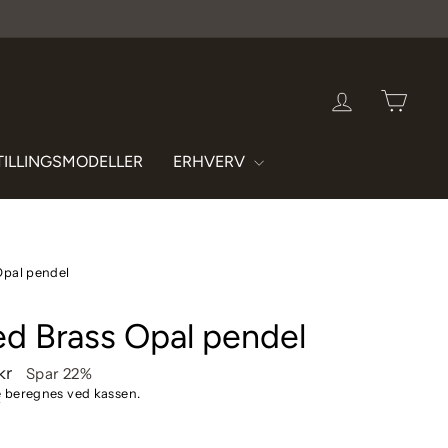
LOG IND
INDK
TILLINGSMODELLER
ERHVERV
Opal pendel
d Brass Opal pendel
ris
 kr
Spar 22%
e
beregnes ved kassen.