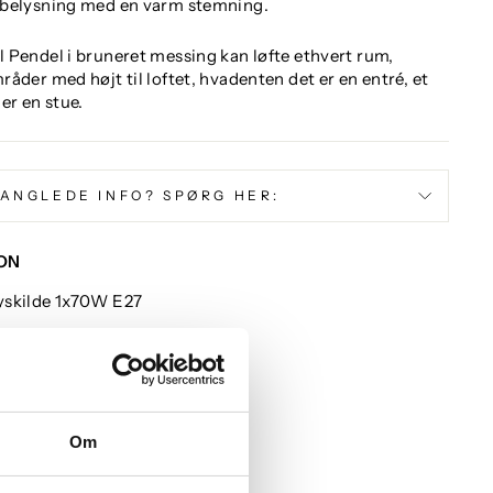
sbelysning med en varm stemning.
 Pendel i bruneret messing kan løfte ethvert rum,
åder med højt til loftet, hvadenten det er en entré, et
er en stue.
ANGLEDE INFO? SPØRG HER:
ON
yskilde 1x70W E27
 glass
gsen
Om