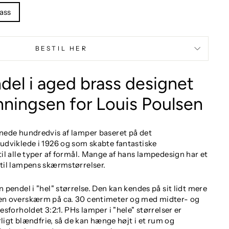
ass
BESTIL HER
del i aged brass designet
nningsen for Louis Poulsen
ede hundredvis af lamper baseret på det
dviklede i 1926 og som skabte fantastiske
l alle typer af formål. Mange af hans lampedesign har et
til lampens skærmstørrelser.
pendel i "hel" størrelse. Den kan kendes på sit lidt mere
n overskærm på ca. 30 centimeter og med midter- og
sforholdet 3:2:1. PHs lamper i "hele" størrelser er
rligt blændfrie, så de kan hænge højt i et rum og