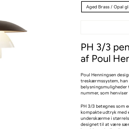
Aged Brass / Opal gl
PH 3/3 pen
af Poul He
Poul Henningsen design
treskærmssystem, han u
belysningsmuligheder ti
nummer, som henviser 
PH 3/3 betegnes som en 
kompakte udtryk med e
underskærme i størrelse
designet til at være sæ