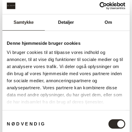
funktionalitet, æstetik og varme på en måde, der føles både
personlig og universel – som et lille stykke hjem, du altid kan
tage med dig.
Samtykke
Detaljer
Om
MANGLEDE INFO? SPØRG HER:
Denne hjemmeside bruger cookies
PRODUKTINFORMATION
Vi bruger cookies til at tilpasse vores indhold og
Produktinformation:
1,5 m. USB-C til USB-C-kabel.
annoncer, til at vise dig funktioner til sociale medier og til
(medfølger ikke) Kontakt på fod. Hvid lysindikator på foden
at analysere vores trafik. Vi deler også oplysninger om
under opladning. 1 x Li-Ion 18650, genopladeligt, udskifteligt
din brug af vores hjemmeside med vores partnere inden
batteri. Batterilevetid: 5 timer ved 100 %. 3-trins dæmpning.
for sociale medier, annonceringspartnere og
(10%/33%/100%). Lyskilde: LED 2700K 3.2W
analysepartnere. Vores partnere kan kombinere disse
Farve:
Blå | Grå | Hvid
data med andre oplysninger, du har givet dem, eller som
Designer:
Gabriel Tan
de har indsamlet fra din brug af deres tjenester.
Højde:
24,3 cm
Samtykkevalg
Bredde:
22 cm
NØDVENDIG