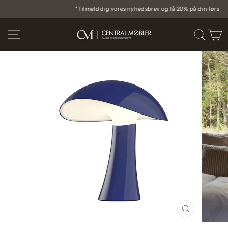
Gå
*Tilmeld dig vores nyhedsbrev og få 20% på din første ordre
til
Pause
indhold
diasshow
SIDE NAVIGATION
SØG
I
LUK