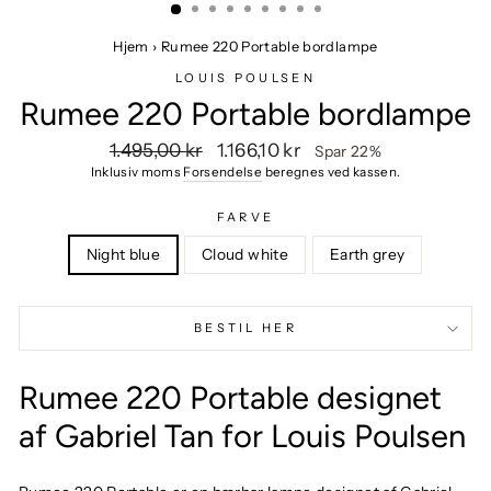
Hjem
›
Rumee 220 Portable bordlampe
LOUIS POULSEN
Rumee 220 Portable bordlampe
Vejlendende
Udsalgspris
1.495,00 kr
1.166,10 kr
Spar 22%
pris
Inklusiv moms
Forsendelse
beregnes ved kassen.
FARVE
Night blue
Cloud white
Earth grey
BESTIL HER
Rumee 220 Portable designet
af Gabriel Tan for Louis Poulsen