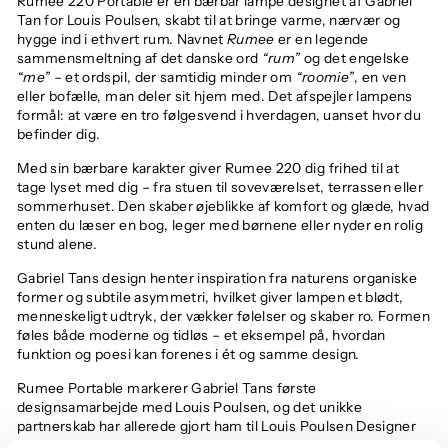
Rumee 220 Portable er en bærbar lampe designet af Gabriel
Tan for Louis Poulsen, skabt til at bringe varme, nærvær og
hygge ind i ethvert rum. Navnet
Rumee
er en legende
sammensmeltning af det danske ord
“rum”
og det engelske
“me”
– et ordspil, der samtidig minder om
“roomie”
, en ven
eller bofælle, man deler sit hjem med. Det afspejler lampens
formål: at være en tro følgesvend i hverdagen, uanset hvor du
befinder dig.
Med sin bærbare karakter giver Rumee 220 dig frihed til at
tage lyset med dig – fra stuen til soveværelset, terrassen eller
sommerhuset. Den skaber øjeblikke af komfort og glæde, hvad
enten du læser en bog, leger med børnene eller nyder en rolig
stund alene.
Gabriel Tans design henter inspiration fra naturens organiske
former og subtile asymmetri, hvilket giver lampen et blødt,
menneskeligt udtryk, der vækker følelser og skaber ro. Formen
føles både moderne og tidløs – et eksempel på, hvordan
funktion og poesi kan forenes i ét og samme design.
Rumee Portable markerer Gabriel Tans første
designsamarbejde med Louis Poulsen, og det unikke
partnerskab har allerede gjort ham til Louis Poulsen Designer
of the Year 2025. Resultatet er en lampe, der kombinerer