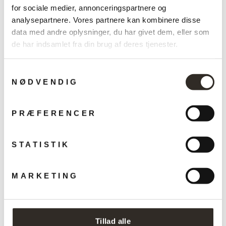
for sociale medier, annonceringspartnere og
analysepartnere. Vores partnere kan kombinere disse
data med andre oplysninger, du har givet dem, eller som
de har indsamlet fra din brug af deres tjenester.
Samtykkevalg
NØDVENDIG
Skumrens
PRÆFERENCER
GUARDIAN
169,00 kr
STATISTIK
KØB NU
MARKETING
SPAR 20% PÅ DIN FØRSTE
Tillad alle