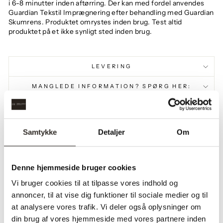
i 6-8 minutter inden aftørring. Der kan med fordel anvendes
Guardian Tekstil Imprægnering efter behandling med Guardian
Skumrens. Produktet omrystes inden brug. Test altid
produktet på et ikke synligt sted inden brug.
LEVERING
MANGLEDE INFORMATION? SPØRG HER:
PRODUKTINFORMATION
Produktinformation:
500 ml
Samtykke
Detaljer
Om
Denne hjemmeside bruger cookies
Vi bruger cookies til at tilpasse vores indhold og
annoncer, til at vise dig funktioner til sociale medier og til
Måske du også kan lide?
at analysere vores trafik. Vi deler også oplysninger om
din brug af vores hjemmeside med vores partnere inden