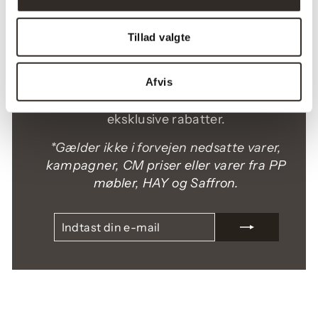
ORDRE*
Tillad valgte
Tilmeld dig vores nyhedsbrev og bliv en af
Afvis
de første til at blive inspireret, opleve nye
kollektioner, Limited Editions og modtag
eksklusive rabatter.
*Gælder ikke i forvejen nedsatte varer,
kampagner, CM priser eller varer fra PP
møbler, HAY og Saffron.
INDTAST
TILMELD
DIN
E-
MAIL