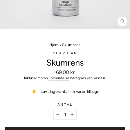
LU
Hjem
›
Skumrens
GUARDIAN
Skumrens
Vejlendende
169,00 kr
pris
Inklusiv moms
Forsendelse
beregnes ved kassen.
Lavt lagerantal - 5 varer tilbage
ANTAL
−
+