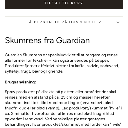
TILFØJ TIL KURV
FÅ PERSONLIG RÅDGIVNING HER
Skumrens fra Guardian
Guardian Skumrens er specialudviklet til at rengøre og rense
alle former for tekstiler – kan også anvendes på tæpper.
Produktet fjerner effektivt pletter fra kaffe, rødvin, sodavand,
syltetøj, frugt, bær og lignende.
Brugsanvisning:
Spray produktet på direkte på pletten eller området der skal
renses med en afstand på ca. 25 cm og masser herefter
skummet ind i tekstilet med rene fingre (anvend evt. blød
fnugfri klud eller blød svamp). Lad produktet/skummet "hvile" i
ca. 2 minutter hvorefter der aftørres med blød fnugfri klud
opvredet i rent vand. Ved vanskelige pletter gentages
behandlingen, hvor produktet/skummet med fordel kan "hvile"