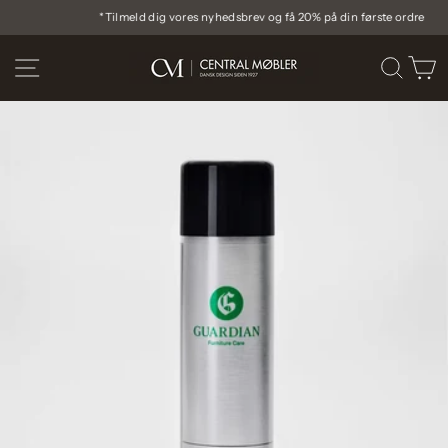
Gå
*Tilmeld dig vores nyhedsbrev og få 20% på din første ordre
til
Pause
indhold
diasshow
SIDE NAVIGATION
SØG
I