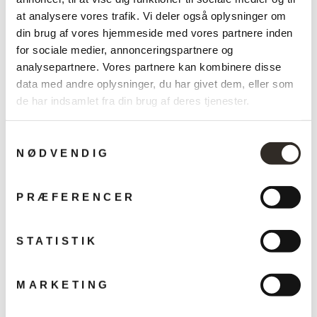
at analysere vores trafik. Vi deler også oplysninger om
din brug af vores hjemmeside med vores partnere inden
Måske du også kan lide?
for sociale medier, annonceringspartnere og
analysepartnere. Vores partnere kan kombinere disse
data med andre oplysninger, du har givet dem, eller som
Udsalg
de har indsamlet fra din brug af deres tjenester.
Samtykkevalg
NØDVENDIG
PRÆFERENCER
Stratum Echo tæppe
STATISTIK
LINIE DESIGN
Vejlendende
Udsalgspris
5.475,00 kr
Fra 4.380,00
pris
kr
Spar 20%
MARKETING
KØB NU