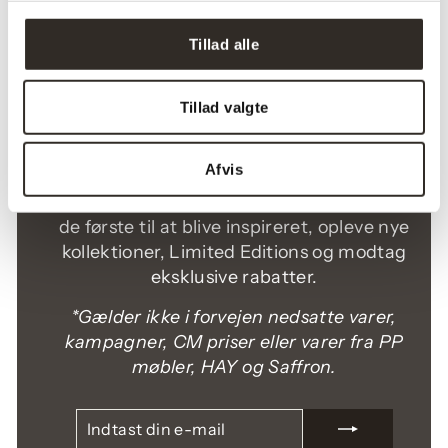
Tillad alle
SPAR 20% PÅ DIN FØRSTE
Tillad valgte
ORDRE*
Afvis
Tilmeld dig vores nyhedsbrev og bliv en af
de første til at blive inspireret, opleve nye
kollektioner, Limited Editions og modtag
eksklusive rabatter.
*Gælder ikke i forvejen nedsatte varer,
kampagner, CM priser eller varer fra PP
møbler, HAY og Saffron.
INDTAST
TILMELD
DIN
E-