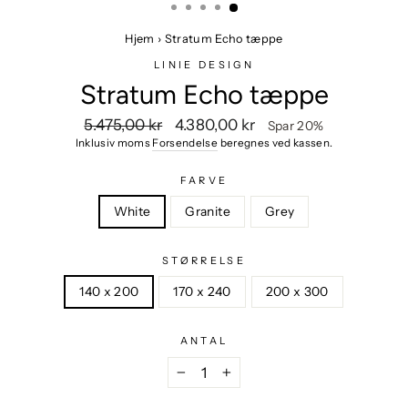
Hjem
›
Stratum Echo tæppe
LINIE DESIGN
Stratum Echo tæppe
Vejlendende
Udsalgspris
5.475,00 kr
4.380,00 kr
Spar 20%
pris
Inklusiv moms
Forsendelse
beregnes ved kassen.
FARVE
White
Granite
Grey
STØRRELSE
140 x 200
170 x 240
200 x 300
ANTAL
−
+