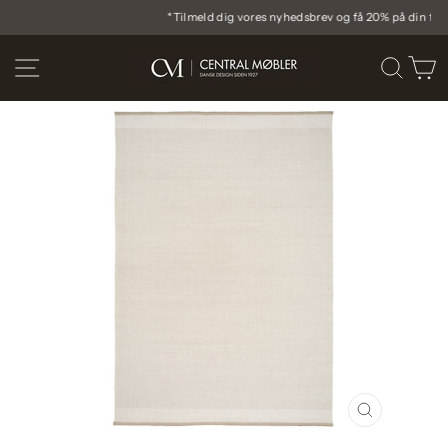
Gå
*Tilmeld dig vores nyhedsbrev og få 20% på din første ordre
til
Pause
indhold
diasshow
SIDE NAVIGATION
SØG
I
LUK