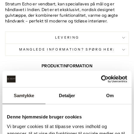
Stratum Echo er vendbart, kan speciallaves på mål og er
håndlavet i Indien. Det er et eksklusivt, nordisk designet
gulvtæppe, der kombinerer funktionalitet, varme og ægte
håndværk – perfekt til moderne og tidløse interiører.
LEVERING
MANGLEDE INFORMATION? SPØRG HER:
PRODUKTINFORMATION
Farve:
Hvid | Grå | Brun
Bredde:
140 cm | 170 cm | 200 cm
Samtykke
Detaljer
Om
Længde:
200 cm | 240 cm | 300 cm
Materialer:
100% hør
Denne hjemmeside bruger cookies
Vi bruger cookies til at tilpasse vores indhold og
annoncer, til at vise dig funktioner til sociale medier og til