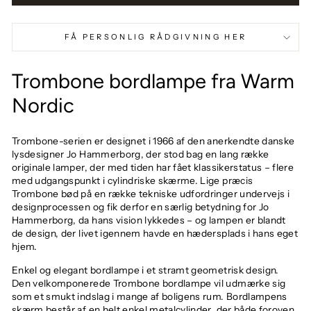
FÅ PERSONLIG RÅDGIVNING HER
Trombone bordlampe fra Warm
Nordic
Trombone-serien er designet i 1966 af den anerkendte danske
lysdesigner Jo Hammerborg, der stod bag en lang række
originale lamper, der med tiden har fået klassikerstatus – flere
med udgangspunkt i cylindriske skærme. Lige præcis
Trombone bød på en række tekniske udfordringer undervejs i
designprocessen og fik derfor en særlig betydning for Jo
Hammerborg, da hans vision lykkedes – og lampen er blandt
de design, der livet igennem havde en hædersplads i hans eget
hjem.
Enkel og elegant bordlampe i et stramt geometrisk design.
Den velkomponerede Trombone bordlampe vil udmærke sig
som et smukt indslag i mange af boligens rum. Bordlampens
skærm består af en helt enkel metalcylinder, der både foroven