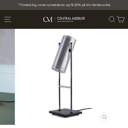
Gå
*Tilmeld dig vores nyhedsbrev og få 20% på din første ordre
til
Pause
indhold
diasshow
SIDE NAVIGATION
SØG
I
LUK