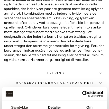
og forneden har fået udstanset en kreds af smalle lodrette
sprækker, der lader lyset passere gennem metallet og oplyser
armaturet. I kombination med cylinderens hvide inderside
skaber det en enestående smuk lysvirkning, og lyset kan
styres alt efter behov ved at bevæge det fleksible lampehoved
op eller ned. Cylinderen balancerer elegant mellem to slanke
metalstænger forbundet med en enkelt tværstang – et
designudtryk, der leder tankerne hen på en trækbasun og har
inspireret til lampens navn – mens den firkantede base
understreger den stramme geometriske formgivning. Foruden
bordlampen indgår også en pendel og gulvlampe i Trombone-
serien, der fås i enten børstet messing eller børstet aluminium
og vidner om Jo Hammerborgs kærlighed til metaller.
LEVERING
MANGLEDE INFORMATION? SPØRG HER:
PRODUKTINFORMATION
Farve:
Messing | Krom
Samtykke
Detaljer
Om