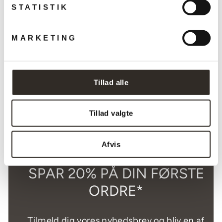
STATISTIK
MARKETING
Trombone bordlampe
WARM NORDIC
Vejlendende
Udsalgspris
4.299,00 kr
Fra 2.999,00
Tillad alle
pris
kr
Spar 30%
KØB NU
Tillad valgte
Afvis
SPAR 20% PÅ DIN FØRSTE
ORDRE*
Tilmeld dig vores nyhedsbrev og bliv en af