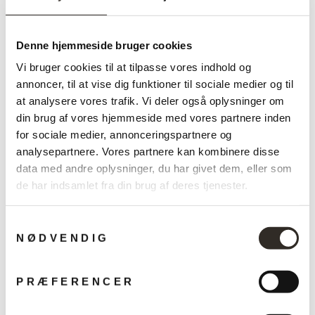
Designer:
Jo Hammerborg, 1966
Højde:
56 cm
Denne hjemmeside bruger cookies
Bredde:
18 cm
Vi bruger cookies til at tilpasse vores indhold og
Dybde:
16 cm
annoncer, til at vise dig funktioner til sociale medier og til
at analysere vores trafik. Vi deler også oplysninger om
Materialer:
Lakeret stål/messing | Lakeret børstet aluminium
din brug af vores hjemmeside med vores partnere inden
for sociale medier, annonceringspartnere og
analysepartnere. Vores partnere kan kombinere disse
data med andre oplysninger, du har givet dem, eller som
de har indsamlet fra din brug af deres tjenester.
Måske du også kan lide?
Samtykkevalg
NØDVENDIG
Udsalg
PRÆFERENCER