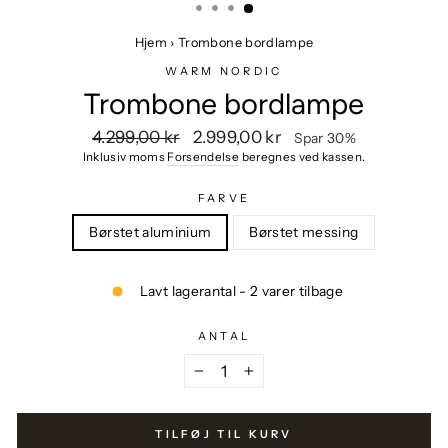
Hjem
›
Trombone bordlampe
WARM NORDIC
Trombone bordlampe
Vejlendende
Udsalgspris
4.299,00 kr
2.999,00 kr
Spar 30%
pris
Inklusiv moms
Forsendelse
beregnes ved kassen.
FARVE
Børstet aluminium
Børstet messing
Lavt lagerantal - 2 varer tilbage
ANTAL
−
+
TILFØJ TIL KURV