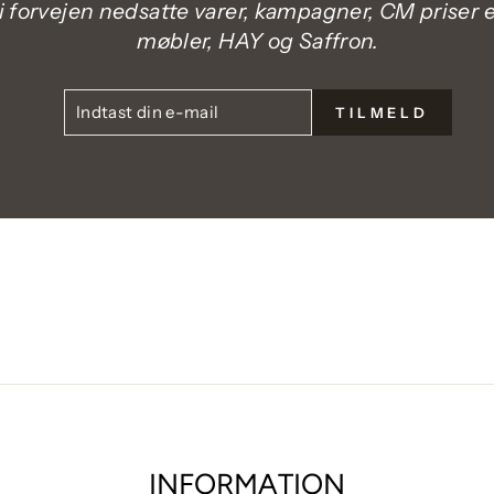
i forvejen nedsatte varer, kampagner, CM priser el
møbler, HAY og Saffron.
INDTAST
TILMELD
TILMELD
DIN
E-
MAIL
INFORMATION