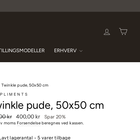
LOG IND
INDK
TILLINGSMODELLER
ERHVERV
›
Twinkle pude, 50x50 cm
PLIMENTS
inkle pude, 50x50 cm
endende
Udsalgspris
00 kr
400,00 kr
Spar 20%
siv moms
Forsendelse
beregnes ved kassen.
Lavt lagerantal - 5 varer tilbage