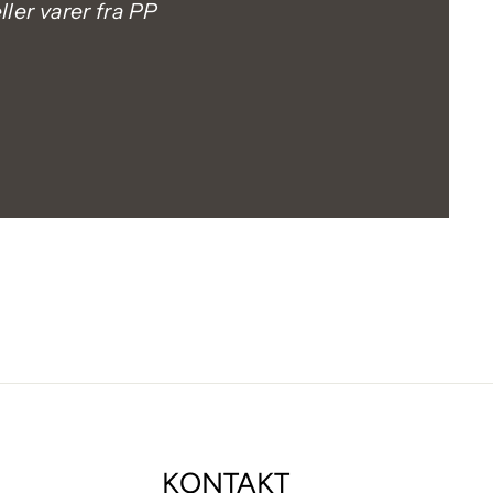
ler varer fra PP
KONTAKT