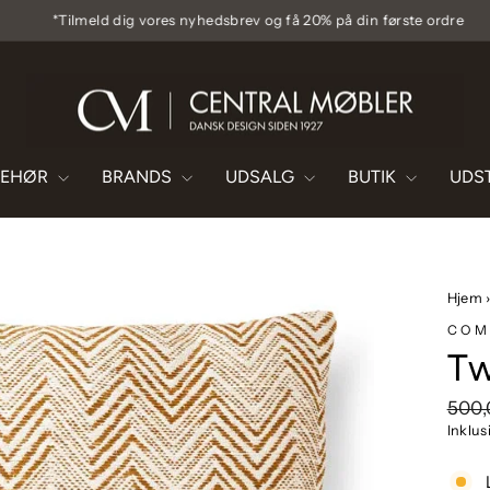
*Tilmeld dig vores nyhedsbrev og få 20% på din første ordre
Pause
diasshow
BEHØR
BRANDS
UDSALG
BUTIK
UDS
Hjem
COM
Tw
Vejl
500,
pris
Inklu