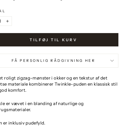
AL
+
TILFØJ TIL KURV
FÅ PERSONLIG RÅDGIVNING HER
t roligt zigzag-mønster i okker og en tekstur af det
tse materiale kombinerer Twinkle-puden en klassisk stil
god komfort.
le er vævet i en blanding af naturlige og
rugsmaterialer.
 er inklusiv pudefyld.