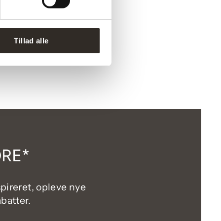
Tillad alle
DRE*
spireret, opleve nye
batter.