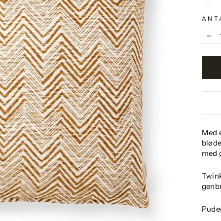
ANT
−
Med e
bløde
med 
Twink
genb
Puden