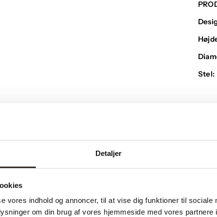
PRO
Desi
Højd
Diam
Stel:
Detaljer
Måske du også kan lide?
ookies
se vores indhold og annoncer, til at vise dig funktioner til sociale
oplysninger om din brug af vores hjemmeside med vores partnere i