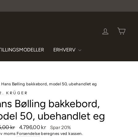
LOG IND
INDK
TILLINGSMODELLER
ERHVERV
›
Hans Bølling bakkebord, model 50, ubehandlet eg
R. KRÜGER
ns Bølling bakkebord,
del 50, ubehandlet eg
endende
Udsalgspris
5,00 kr
4.796,00 kr
Spar 20%
siv moms
Forsendelse
beregnes ved kassen.