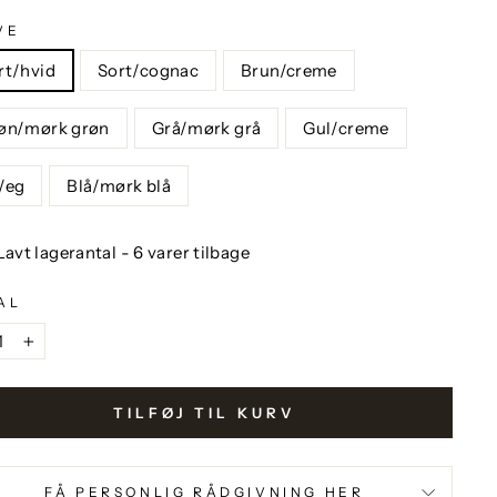
VE
rt/hvid
Sort/cognac
Brun/creme
øn/mørk grøn
Grå/mørk grå
Gul/creme
/eg
Blå/mørk blå
Lavt lagerantal - 6 varer tilbage
AL
+
TILFØJ TIL KURV
FÅ PERSONLIG RÅDGIVNING HER