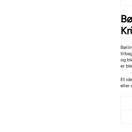
Bø
Kr
Bølli
tilba
og bl
er bl
Et id
eller