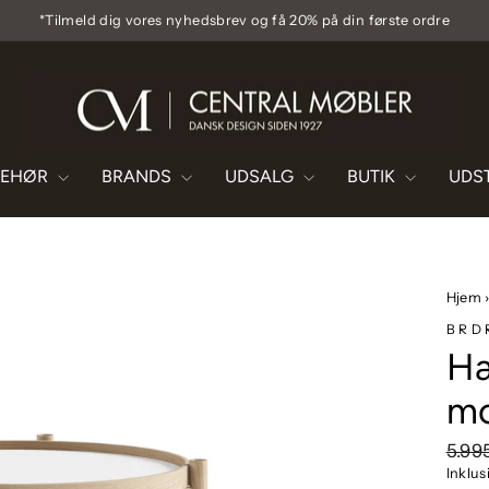
*Tilmeld dig vores nyhedsbrev og få 20% på din første ordre
Pause
diasshow
BEHØR
BRANDS
UDSALG
BUTIK
UDS
Hjem
BRD
Ha
mo
Vejl
5.99
pris
Inklu