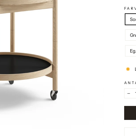
FAR
So
Gr
Eg
ANT
−