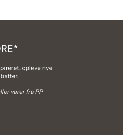
DRE*
spireret, opleve nye
batter.
ler varer fra PP