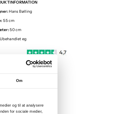
DUKTINFORMATION
gner:
Hans Bølling
e:
55 cm
eter:
50 cm
Ubehandlet eg
Om
 medier og til at analysere
nden for sociale medier,